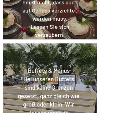
heißt nicht, dass auch
auf Genuss verzichtet
werden muss.
Lassen Sie sich
verzaubern.
-Buffets & Menüs-
Bei unseren Buffets
sind keine Grenzen
gesetzt, ganz gleich wie
groß oder klein. Wir
lassen unserer
Kreativität freien Lauf.