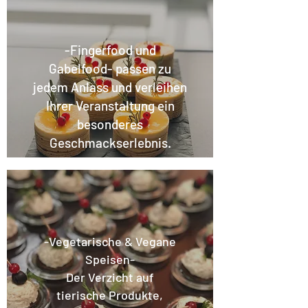
-Fingerfood und
Gabelfood- passen zu
jedem Anlass und verleihen
Ihrer Veranstaltung ein
besonderes
Geschmackserlebnis.
-Vegetarische & Vegane
Speisen-
Der Verzicht auf
tierische Produkte,